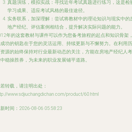
真题演练，模拟实战
：寻找近年考试真题进行练习，这是检
学习成果、适应考试风格的最佳途径。
实务联系，加深理解
：尝试将教材中的理论知识与现实中的
地产经纪、评估案例相结合，提升解决实际问题的能力。
2012年的这套教材与课件可以作为您备考旅程的起点和知识骨架
但成功的钥匙在于您的灵活运用、持续更新与不懈努力。在利用
史资源的始终保持对行业最新动态的关注，方能在房地产经纪人
试中稳操胜券，为未来的职业发展铺平道路。
如若转载，请注明出处：
tp://www.sdjiuchangdichan.com/product/60.html
新时间：2026-08-06 05:58:23