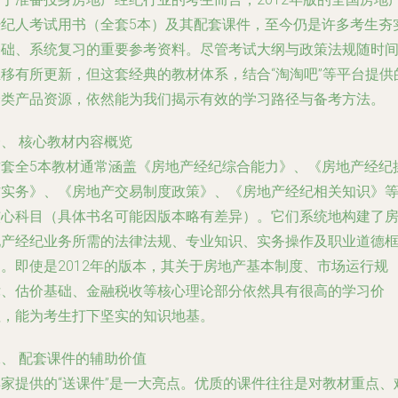
经纪人考试用书（全套5本）及其配套课件，至今仍是许多考生夯
基础、系统复习的重要参考资料。尽管考试大纲与政策法规随时
推移有所更新，但这套经典的教材体系，结合“淘淘吧”等平台提供
分类产品资源，依然能为我们揭示有效的学习路径与备考方法。
、 核心教材内容概览
这套全5本教材通常涵盖《房地产经纪综合能力》、《房地产经纪
作实务》、《房地产交易制度政策》、《房地产经纪相关知识》
核心科目（具体书名可能因版本略有差异）。它们系统地构建了
地产经纪业务所需的法律法规、专业知识、实务操作及职业道德
架。即使是2012年的版本，其关于房地产基本制度、市场运行规
律、估价基础、金融税收等核心理论部分依然具有很高的学习价
值，能为考生打下坚实的知识地基。
、 配套课件的辅助价值
卖家提供的“送课件”是一大亮点。优质的课件往往是对教材重点、