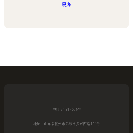
思考
电话：1317676**
地址：山东省德州市乐陵市振兴西路404号