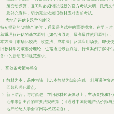
策变动频繁，复习时必须辅以最新的官方考试大纲、政策文
及补充资料，切勿完全依赖旧教材应对当前考试。
四、 房地产评估专题学习建议
您特别提到的“房地产评估”，通常是考试中的重要模块。在学习时
应着重理解评估的基本原则（如合法原则、最高最佳使用原则）
基本方法（市场比较法、收益法、成本法）及其应用场景。即便
用旧教材学习该部分理论，也需通过最新真题、行业案例了解评
实务中的新动态和规范要求。
、 高效备考策略整合
教材为本，课件为辅
：以5本教材为知识主线，利用课件快
回顾和强化重点。
新旧结合，与时俱进
：在旧教材知识体系上，主动查找和补
近年来新出台的重要法规政策（可通过中国房地产估价师与
地产经纪人学会官网等权威渠道）。